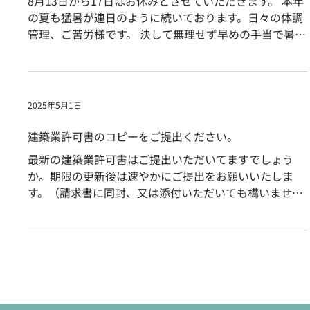
8月13日から17日はお休みとさせていただきます。 本年
の夏も猛暑が連日のように続いております。日々の体調
管理、ご苦労様です。 決して無理せず早めの手当で暑い
夏を乗り切りましょう！
2025年5月1日
建築業許可書のコピーをご提出ください。
最新の建築業許可書はご提出いただいてますでしょう
か。期限の更新後は速やかにご提出をお願いいたしま
す。（請求書に同封、又は添付いただいても構いませ
ん。） ※許可書のない協力会社様には建築業法上、請
負金額が税込500万円未満の軽微な工事しか発注できま
せん。（違反の場合は元請・下...