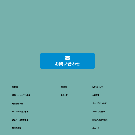
お問い合わせ
私たちについて
施工事例
事業内容
会社概要
事例一覧
設備リニューアル事業
リーベグについて
建築設備事業
リーベグの強み
リノベーション事業
SDGsへの取り組み
建築パース制作事業
ニュース
依頼の流れ